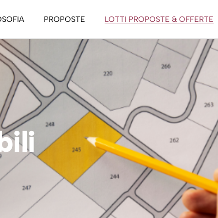
OSOFIA
PROPOSTE
LOTTI PROPOSTE & OFFERTE
casa passiva
asa attiva
tino Life Style
a Life Style
bili
 To Let
ri nel verde