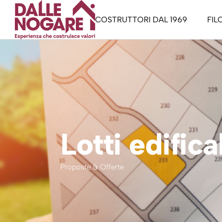
COSTRUTTORI DAL 1969
FIL
Staff
La 
Manifesto
La c
Tren
Gard
Lotti edifica
Buy
Libe
Proposte & Offerte