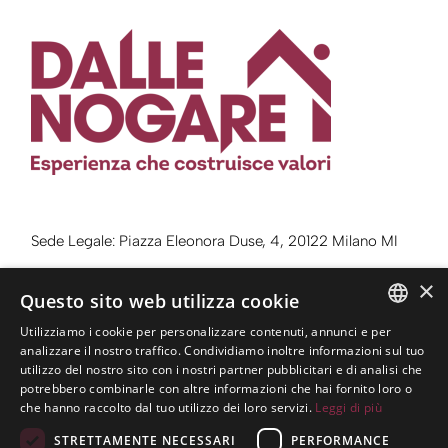
Sede Legale: Piazza Eleonora Duse, 4, 20122 Milano MI
Sede Operativa: Via Benedetto Giovanelli, 23, 38122
×
Questo sito web utilizza cookie
Trento TN
Utilizziamo i cookie per personalizzare contenuti, annunci e per
Telefono:
0461 984100
ITALIAN
analizzare il nostro traffico. Condividiamo inoltre informazioni sul tuo
utilizzo del nostro sito con i nostri partner pubblicitari e di analisi che
Email:
info@dallenogare.it
ENGLISH
potrebbero combinarle con altre informazioni che hai fornito loro o
che hanno raccolto dal tuo utilizzo dei loro servizi.
Leggi di più
STRETTAMENTE NECESSARI
PERFORMANCE