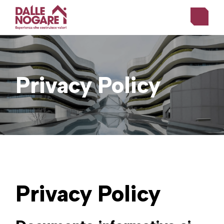
Skip
to
the
content
Privacy Policy
Privacy Policy