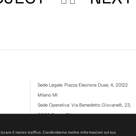
Sede Legale: Piazza Eleonora Duse, 4, 20122
Milano MI
Sede Operativa: Via Benedetto Giovanelli, 23,
38122 Trento TN
Telefono:
0461 984100
izzare il nostro traffico. Condividiamo inoltre informazioni sul tuo
Email:
info@dallenogare.it