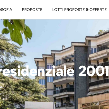
OSOFIA
PROPOSTE
LOTTI PROPOSTE & OFFERTE
casa passiva
asa attiva
tino Life Style
a Life Style
esidenziale 200
 To Let
ri nel verde