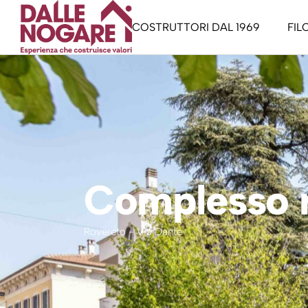
COSTRUTTORI DAL 1969
FIL
Staff
La 
Manifesto
La c
Tren
Gard
Complesso r
Buy
Libe
Rovereto - Via Dante