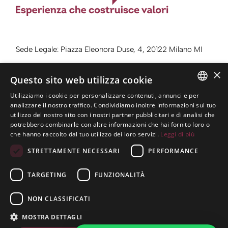
Sede Legale: Piazza Eleonora Duse, 4, 20122 Milano MI
Sede Operativa: Via Benedetto Giovanelli, 23, 38122
×
Questo sito web utilizza cookie
Trento TN
Utilizziamo i cookie per personalizzare contenuti, annunci e per
Telefono:
0461 984100
ITALIAN
analizzare il nostro traffico. Condividiamo inoltre informazioni sul tuo
utilizzo del nostro sito con i nostri partner pubblicitari e di analisi che
Email:
info@dallenogare.it
ENGLISH
potrebbero combinarle con altre informazioni che hai fornito loro o
che hanno raccolto dal tuo utilizzo dei loro servizi.
Leggi di più
STRETTAMENTE NECESSARI
PERFORMANCE
C.F. / P.IVA: 01550480220
TARGETING
FUNZIONALITÀ
Privacy Policy
Cookie Policy
NON CLASSIFICATI
MOSTRA DETTAGLI