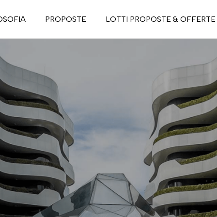
OSOFIA
PROPOSTE
LOTTI PROPOSTE & OFFERTE
casa passiva
asa attiva
tino Life Style
da Life Style
 To Let
ri nel verde