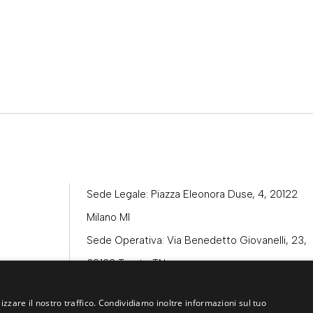
Sede Legale: Piazza Eleonora Duse, 4, 20122
Milano MI
Sede Operativa: Via Benedetto Giovanelli, 23,
38122 Trento TN
Telefono:
0461 984100
izzare il nostro traffico. Condividiamo inoltre informazioni sul tuo
Email:
info@dallenogare.it