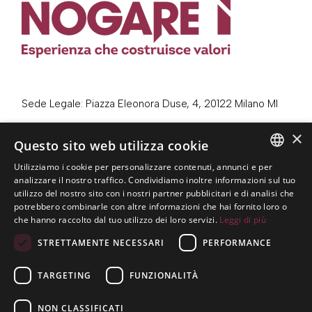
Sede Legale: Piazza Eleonora Duse, 4, 20122 Milano MI
Sede Operativa: Via Benedetto Giovanelli, 23, 38122
×
Questo sito web utilizza cookie
Trento TN
Utilizziamo i cookie per personalizzare contenuti, annunci e per
Telefono:
0461 984100
ITALIAN
analizzare il nostro traffico. Condividiamo inoltre informazioni sul tuo
utilizzo del nostro sito con i nostri partner pubblicitari e di analisi che
Email:
info@dallenogare.it
ENGLISH
potrebbero combinarle con altre informazioni che hai fornito loro o
che hanno raccolto dal tuo utilizzo dei loro servizi.
Leggi di più
STRETTAMENTE NECESSARI
PERFORMANCE
C.F. / P.IVA: 01550480220
TARGETING
FUNZIONALITÀ
Privacy Policy
Cookie Policy
NON CLASSIFICATI