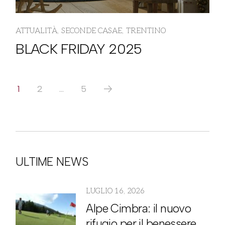
ATTUALITÀ
SECONDE CASAE
TRENTINO
BLACK FRIDAY 2025
Paginazione
1
2
…
5
degli
articoli
ULTIME NEWS
LUGLIO 16, 2026
Alpe Cimbra: il nuovo
rifugio per il benessere