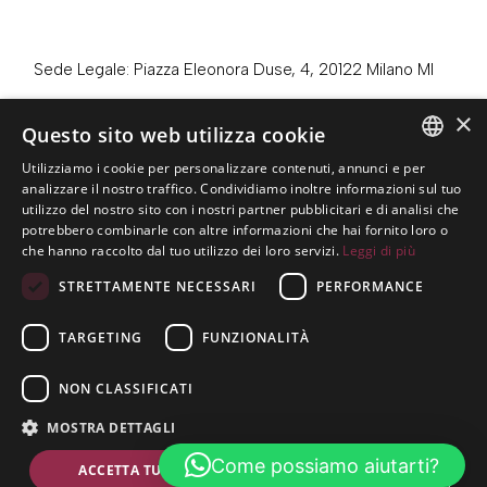
Sede Legale: Piazza Eleonora Duse, 4, 20122 Milano MI
Sede Operativa: Via Benedetto Giovanelli, 23, 38122
×
Questo sito web utilizza cookie
Trento TN
Utilizziamo i cookie per personalizzare contenuti, annunci e per
Telefono:
0461 984100
ITALIAN
analizzare il nostro traffico. Condividiamo inoltre informazioni sul tuo
utilizzo del nostro sito con i nostri partner pubblicitari e di analisi che
Email:
info@dallenogare.it
ENGLISH
potrebbero combinarle con altre informazioni che hai fornito loro o
che hanno raccolto dal tuo utilizzo dei loro servizi.
Leggi di più
STRETTAMENTE NECESSARI
PERFORMANCE
C.F. / P.IVA: 01550480220
TARGETING
FUNZIONALITÀ
Privacy Policy
Cookie Policy
NON CLASSIFICATI
MOSTRA DETTAGLI
Iscriz. al reg. imprese MI | Capitale sociale € 10.200 i.v. |
Come possiamo aiutarti?
ACCETTA TUTTO
RIFIUTA TUTTO