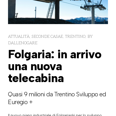
ATTUALITÀ
SECONDE CASAE
TRENTINO
BY
DALLENOGARE
Folgaria: in arrivo
una nuova
telecabina
Quasi 9 milioni da Trentino Sviluppo ed
Euregio +
Il nuovo piano industriale di Folgariaski per lo sviluppo