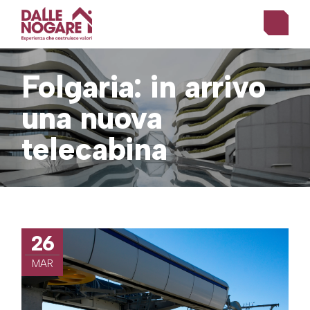
Skip
to
the
content
Folgaria: in arrivo
una nuova
telecabina
26
MAR