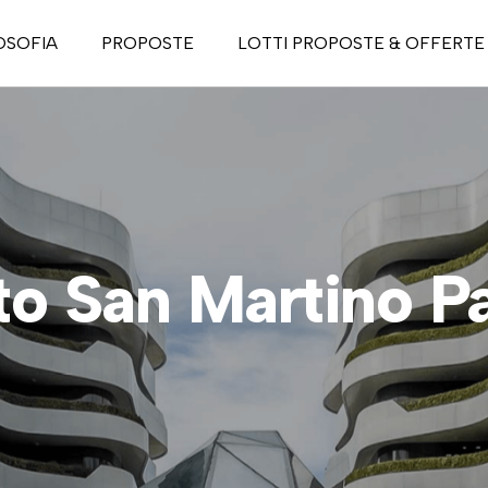
OSOFIA
PROPOSTE
LOTTI PROPOSTE & OFFERTE
casa passiva
asa attiva
tino Life Style
da Life Style
o San Martino Pa
 To Let
ri nel verde