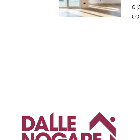
e 
co