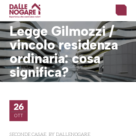
Skip
to
the
content
Legge Gilmozzi /
vincolo residenza
ordinaria: cosa
significa?
26
OTT
SECONDE CASAE
BY
DALLENOGARE